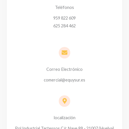
Teléfonos
959 822 609
625 284 462
Correo Electrónico
comercial@equysur.es
localización
Pol Industrial Tartessos C/c Nave 89 - 21007 (Huelva)