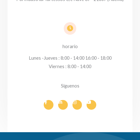
horario
Lunes -Jueves : 8:00 - 14:00 16:00 - 18:00
Viernes : 8:00 - 14:00
Siguenos
F
L
I
Y
a
i
n
o
c
n
s
u
e
k
t
t
b
e
a
u
o
d
g
b
o
i
r
e
k
n
a
-
-
m