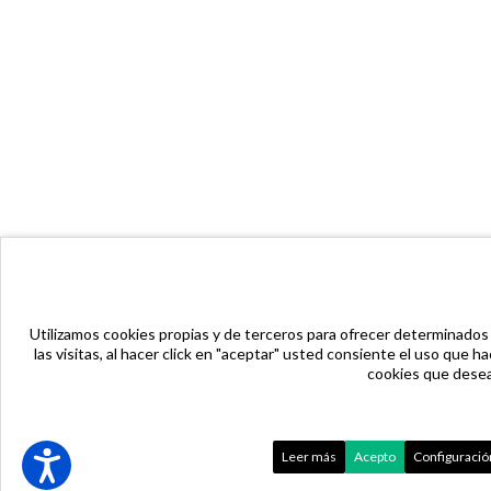
Utilizamos cookies propias y de terceros para ofrecer determinados s
las visitas, al hacer click en "aceptar" usted consiente el uso que
cookies que desea 
Leer más
Acepto
Configuració