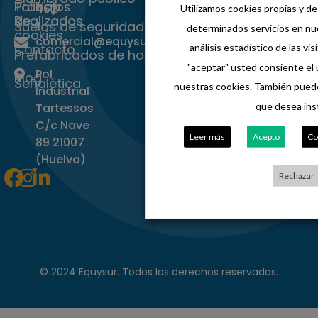
Trabajos
Política
462
Utilizamos cookies propias y de
Realizados
de
Suelos de seguridad
determinados servicios en nue
cookies
comercial@equysur.es
Contacto
análisis estadístico de las visi
Prefabricados de hormigon
"aceptar" usted consiente el
Pol
Blog
Señalética
nuestras cookies. También puede
Industrial
que desea inst
Tartessos
C/c Nave
Leer más
Acepto
Co
89 21007
(Huelva)
Facebook
Instagram
Linkedin-
Rechazar
in
© 2024 Equysur. Todos los derechos reservados.