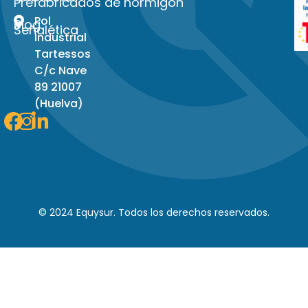
Prefabricados de hormigon
Pol
Blog
Señalética
Industrial
Tartessos
C/c Nave
89 21007
(Huelva)
Facebook
Instagram
Linkedin-
in
© 2024 Equysur. Todos los derechos reservados.