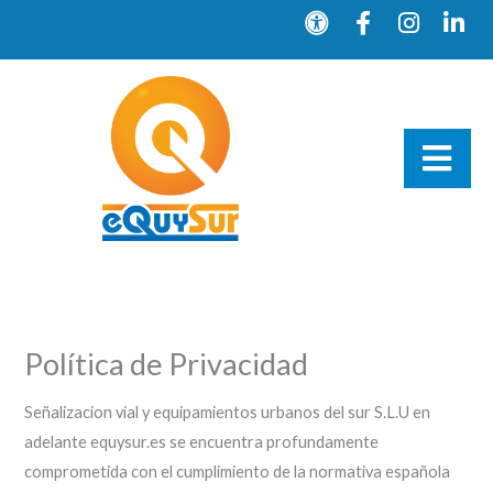
Ir
U
F
I
L
n
a
n
i
al
i
c
s
n
contenido
v
e
t
k
e
b
a
e
r
o
g
d
s
o
r
i
a
k
a
n
l
-
m
-
-
f
i
a
n
c
c
e
Política de Privacidad
s
s
Señalizacion vial y equipamientos urbanos del sur S.L.U en
adelante equysur.es se encuentra profundamente
comprometida con el cumplimiento de la normativa española