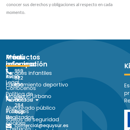
conocer sus derechos y obligaciones al respecto en cada
momento.
Menú
Más
Productos
principal
información
K
959
Parques infantiles
Inicio
Aviso
822
Legal
Equipamiento deportivo
609
Es
Conócenos
pr
Política de
Mobiliario Urbano
625
Productos
Privacidad
Re
284
Alumbrado público
Trabajos
Política
462
Realizados
de
Suelos de seguridad
cookies
comercial@equysur.es
Contacto