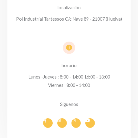
localización
Pol Industrial Tartessos C/c Nave 89 - 21007 (Huelva)
horario
Lunes -Jueves : 8:00 - 14:00 16:00 - 18:00
Viernes : 8:00 - 14:00
Siguenos
F
L
I
Y
a
i
n
o
c
n
s
u
e
k
t
t
b
e
a
u