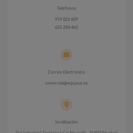
Teléfonos
959 822 609
625 284 462
Correo Electrónico
comercial@equysur.es
localización
Pol Industrial Tartessos C/c Nave 89 - 21007 (Huelva)