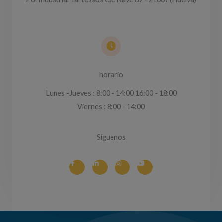
horario
Lunes -Jueves : 8:00 - 14:00 16:00 - 18:00
Viernes : 8:00 - 14:00
Siguenos
F
L
I
Y
a
i
n
o
c
n
s
u
e
k
t
t
b
e
a
u
o
d
g
b
o
i
r
e
k
n
a
-
-
m