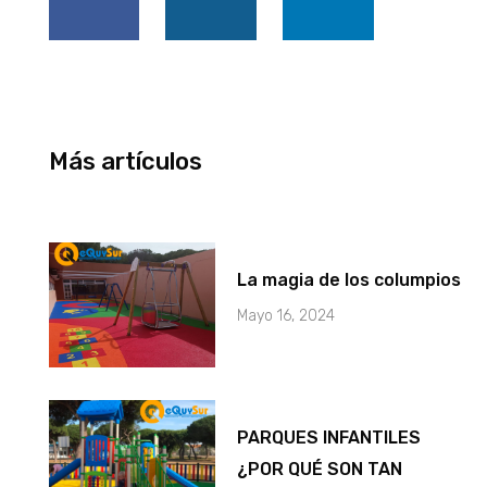
b
a
e
o
g
d
o
r
i
k
a
n
-
m
f
Más artículos
La magia de los columpios
Mayo 16, 2024
PARQUES INFANTILES
¿POR QUÉ SON TAN