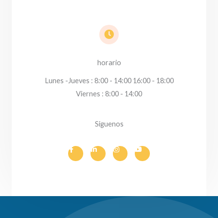
horario
Lunes -Jueves : 8:00 - 14:00 16:00 - 18:00
Viernes : 8:00 - 14:00
Siguenos
F
L
I
Y
a
i
n
o
c
n
s
u
e
k
t
t
b
e
a
u
o
d
g
b
o
i
r
e
k
n
a
-
-
m
f
i
n