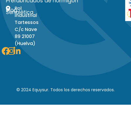
Prefabricados de hormigon
Pol
Blog
Señalética
Industrial
Tartessos
C/c Nave
89 21007
(Huelva)
Facebook
Instagram
Linkedin-
in
© 2024 Equysur. Todos los derechos reservados.