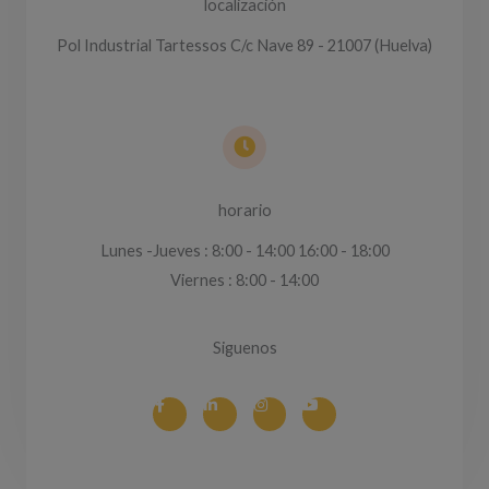
localización
Pol Industrial Tartessos C/c Nave 89 - 21007 (Huelva)
horario
Lunes -Jueves : 8:00 - 14:00 16:00 - 18:00
Viernes : 8:00 - 14:00
Siguenos
F
L
I
Y
a
i
n
o
c
n
s
u
e
k
t
t
b
e
a
u
o
d
g
b