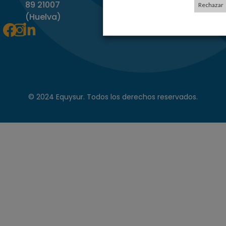
89 21007
Rechazar
(Huelva)
Facebook
Instagram
Linkedin-
in
© 2024 Equysur. Todos los derechos reservados.