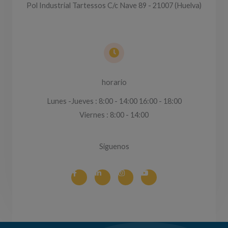
Pol Industrial Tartessos C/c Nave 89 - 21007 (Huelva)
horario
Lunes -Jueves : 8:00 - 14:00 16:00 - 18:00
Viernes : 8:00 - 14:00
Siguenos
F
L
I
Y
a
i
n
o
c
n
s
u
e
k
t
t
b
e
a
u
o
d
g
b
o
i
r
e
k
n
a