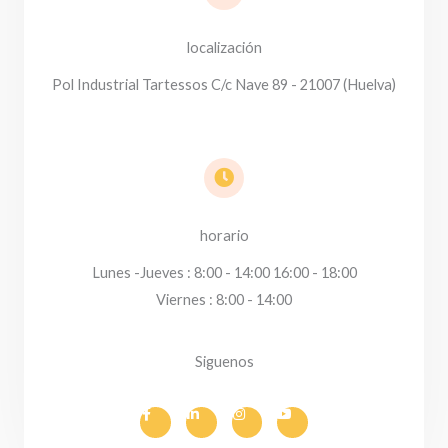
localización
Pol Industrial Tartessos C/c Nave 89 - 21007 (Huelva)
horario
Lunes -Jueves : 8:00 - 14:00 16:00 - 18:00
Viernes : 8:00 - 14:00
Siguenos
F
L
I
Y
a
i
n
o
c
n
s
u